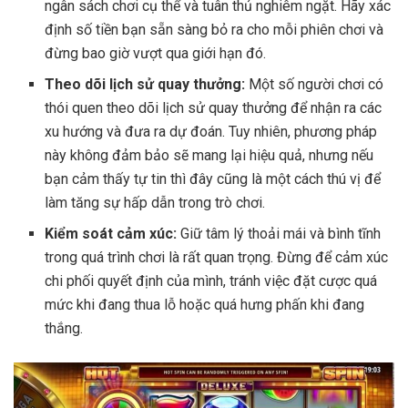
ngân sách chơi cụ thể và tuân thủ nghiêm ngặt. Hãy xác
định số tiền bạn sẵn sàng bỏ ra cho mỗi phiên chơi và
đừng bao giờ vượt qua giới hạn đó.
Theo dõi lịch sử quay thưởng:
Một số người chơi có
thói quen theo dõi lịch sử quay thưởng để nhận ra các
xu hướng và đưa ra dự đoán. Tuy nhiên, phương pháp
này không đảm bảo sẽ mang lại hiệu quả, nhưng nếu
bạn cảm thấy tự tin thì đây cũng là một cách thú vị để
làm tăng sự hấp dẫn trong trò chơi.
Kiểm soát cảm xúc:
Giữ tâm lý thoải mái và bình tĩnh
trong quá trình chơi là rất quan trọng. Đừng để cảm xúc
chi phối quyết định của mình, tránh việc đặt cược quá
mức khi đang thua lỗ hoặc quá hưng phấn khi đang
thắng.