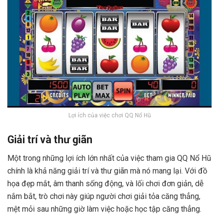
Lợi ích của việc chơi QQ Nổ Hũ
Giải trí và thư giãn
Một trong những lợi ích lớn nhất của việc tham gia QQ Nổ Hũ
chính là khả năng giải trí và thư giãn mà nó mang lại. Với đồ
họa đẹp mắt, âm thanh sống động, và lối chơi đơn giản, dễ
nắm bắt, trò chơi này giúp người chơi giải tỏa căng thẳng,
mệt mỏi sau những giờ làm việc hoặc học tập căng thẳng.