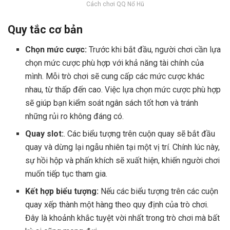
Cách chơi QQ Nổ Hũ
Quy tắc cơ bản
Chọn mức cược:
Trước khi bắt đầu, người chơi cần lựa
chọn mức cược phù hợp với khả năng tài chính của
mình. Mỗi trò chơi sẽ cung cấp các mức cược khác
nhau, từ thấp đến cao. Việc lựa chọn mức cược phù hợp
sẽ giúp bạn kiểm soát ngân sách tốt hơn và tránh
những rủi ro không đáng có.
Quay slot:
. Các biểu tượng trên cuộn quay sẽ bắt đầu
quay và dừng lại ngẫu nhiên tại một vị trí. Chính lúc này,
sự hồi hộp và phấn khích sẽ xuất hiện, khiến người chơi
muốn tiếp tục tham gia.
Kết hợp biểu tượng:
Nếu các biểu tượng trên các cuộn
quay xếp thành một hàng theo quy định của trò chơi.
Đây là khoảnh khắc tuyệt vời nhất trong trò chơi mà bất