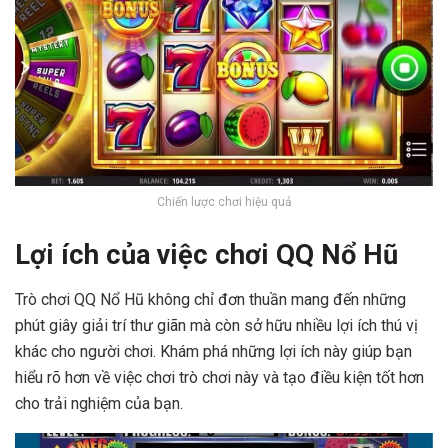
Chiến lược chơi hiệu quả
Lợi ích của việc chơi QQ Nổ Hũ
Trò chơi QQ Nổ Hũ không chỉ đơn thuần mang đến những
phút giây giải trí thư giãn mà còn sở hữu nhiều lợi ích thú vị
khác cho người chơi. Khám phá những lợi ích này giúp bạn
hiểu rõ hơn về việc chơi trò chơi này và tạo điều kiện tốt hơn
cho trải nghiệm của bạn.