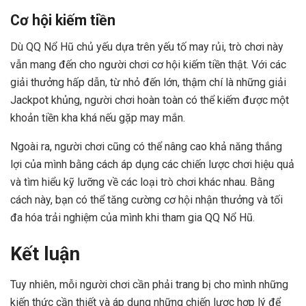
Cơ hội kiếm tiền
Dù QQ Nổ Hũ chủ yếu dựa trên yếu tố may rủi, trò chơi này
vẫn mang đến cho người chơi cơ hội kiếm tiền thật. Với các
giải thưởng hấp dẫn, từ nhỏ đến lớn, thậm chí là những giải
Jackpot khủng, người chơi hoàn toàn có thể kiếm được một
khoản tiền kha khá nếu gặp may mắn.
Ngoài ra, người chơi cũng có thể nâng cao khả năng thắng
lợi của mình bằng cách áp dụng các chiến lược chơi hiệu quả
và tìm hiểu kỹ lưỡng về các loại trò chơi khác nhau. Bằng
cách này, bạn có thể tăng cường cơ hội nhận thưởng và tối
đa hóa trải nghiệm của mình khi tham gia QQ Nổ Hũ.
Kết luận
Tuy nhiên, mỗi người chơi cần phải trang bị cho mình những
kiến thức cần thiết và áp dụng những chiến lược hợp lý để