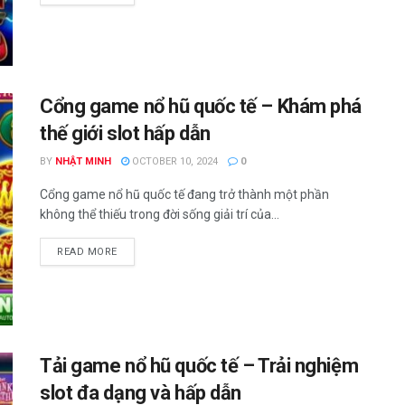
Cổng game nổ hũ quốc tế – Khám phá
thế giới slot hấp dẫn
BY
NHẬT MINH
OCTOBER 10, 2024
0
Cổng game nổ hũ quốc tế đang trở thành một phần
không thể thiếu trong đời sống giải trí của...
READ MORE
Tải game nổ hũ quốc tế – Trải nghiệm
slot đa dạng và hấp dẫn