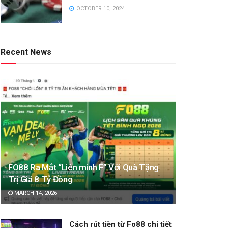
OCTOBER 10, 2024
Recent News
FO88 Ra Mắt “Liên minh F” Với Quà Tặng
Trị Giá 8 Tỷ Đồng
MARCH 14, 2026
Cách rút tiền từ Fo88 chi tiết