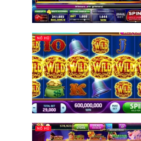
NỔ HŨ
NỔ HŨ