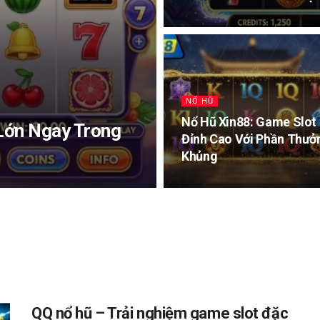
NỔ HŨ
Nổ Hũ Xin88: Game Slot
Lớn Ngay Trong
Đỉnh Cao Với Phần Thưở
Khủng
QQ nổ hũ – Trải nghiệm game slot đặc