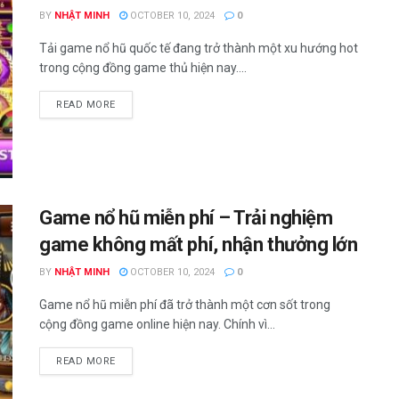
BY
NHẬT MINH
OCTOBER 10, 2024
0
Tải game nổ hũ quốc tế đang trở thành một xu hướng hot
trong cộng đồng game thủ hiện nay....
READ MORE
Game nổ hũ miễn phí – Trải nghiệm
game không mất phí, nhận thưởng lớn
BY
NHẬT MINH
OCTOBER 10, 2024
0
Game nổ hũ miễn phí đã trở thành một cơn sốt trong
cộng đồng game online hiện nay. Chính vì...
READ MORE