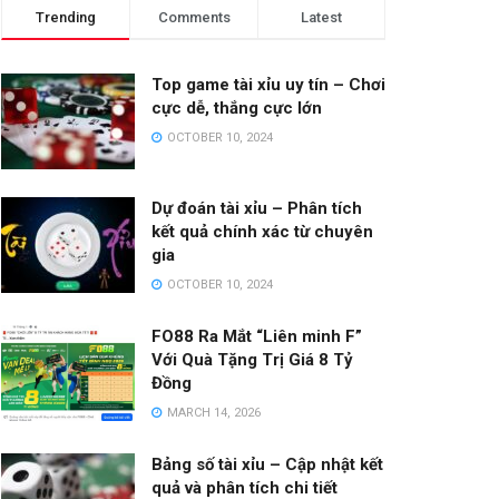
Trending
Comments
Latest
Top game tài xỉu uy tín – Chơi
cực dễ, thắng cực lớn
OCTOBER 10, 2024
Dự đoán tài xỉu – Phân tích
kết quả chính xác từ chuyên
gia
OCTOBER 10, 2024
FO88 Ra Mắt “Liên minh F”
Với Quà Tặng Trị Giá 8 Tỷ
Đồng
MARCH 14, 2026
Bảng số tài xỉu – Cập nhật kết
quả và phân tích chi tiết