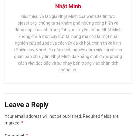
Nhật Minh
Giới thiệu về tác giả Nhật Minh của website tin tức
ejeset.org, chúng ta sẽ khám phá những cống hiến và
đóng góp của anh trong lĩnh vực truyền thông. Nhật Minh
không chỉ là một cây bút tài năng mà còn là một nhà
nghiên cứu sâu sắc về các vấn đề xã hội, chính trị và kinh
tế hiện nay. Với nhiều năm kinh nghiệm làm việc tại các cơ
quan báo chí uy tín, Nhật Minh đã khẳng định được phong
cách viết độc đáo và sự nhạy bén trong việc phân tích
thông tin.
Leave a Reply
Your email address will not be published.
Required fields are
*
marked
*
Comment