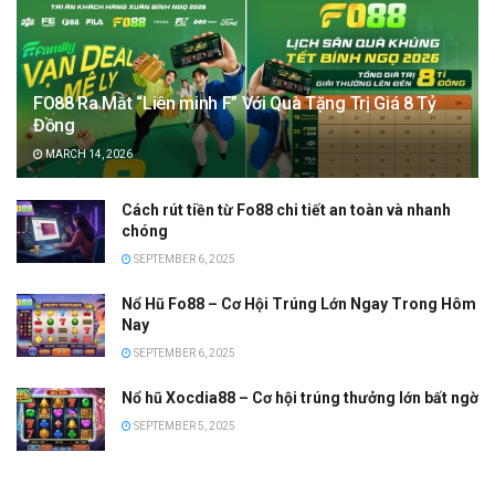
FO88 Ra Mắt “Liên minh F” Với Quà Tặng Trị Giá 8 Tỷ
Đồng
MARCH 14, 2026
Cách rút tiền từ Fo88 chi tiết an toàn và nhanh
chóng
SEPTEMBER 6, 2025
Nổ Hũ Fo88 – Cơ Hội Trúng Lớn Ngay Trong Hôm
Nay
SEPTEMBER 6, 2025
Nổ hũ Xocdia88 – Cơ hội trúng thưởng lớn bất ngờ
SEPTEMBER 5, 2025