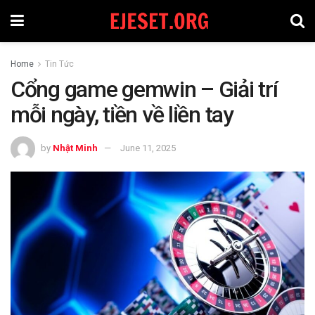
Home
Tin Tức
Cổng game gemwin – Giải trí
mỗi ngày, tiền về liền tay
by
Nhật Minh
June 11, 2025