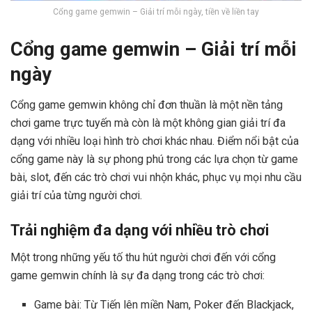
Cổng game gemwin – Giải trí mỗi ngày, tiền về liền tay
Cổng game gemwin – Giải trí mỗi
ngày
Cổng game gemwin không chỉ đơn thuần là một nền tảng
chơi game trực tuyến mà còn là một không gian giải trí đa
dạng với nhiều loại hình trò chơi khác nhau. Điểm nổi bật của
cổng game này là sự phong phú trong các lựa chọn từ game
bài, slot, đến các trò chơi vui nhộn khác, phục vụ mọi nhu cầu
giải trí của từng người chơi.
Trải nghiệm đa dạng với nhiều trò chơi
Một trong những yếu tố thu hút người chơi đến với cổng
game gemwin chính là sự đa dạng trong các trò chơi:
Game bài: Từ Tiến lên miền Nam, Poker đến Blackjack,