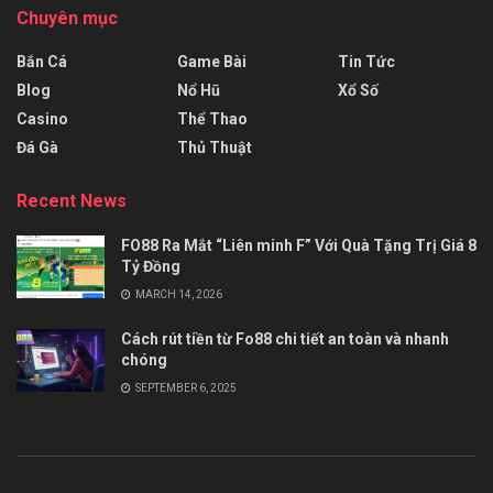
Chuyên mục
Bắn Cá
Game Bài
Tin Tức
Blog
Nổ Hũ
Xổ Số
Casino
Thể Thao
Đá Gà
Thủ Thuật
Recent News
FO88 Ra Mắt “Liên minh F” Với Quà Tặng Trị Giá 8
Tỷ Đồng
MARCH 14, 2026
Cách rút tiền từ Fo88 chi tiết an toàn và nhanh
chóng
SEPTEMBER 6, 2025