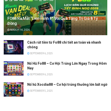
FO88 Ra Mắt “Liên minh F” Với Quà Tặng Trị Giá 8 Tỷ
Đồng
MARCH 14, 2026
Cách rút tiền từ Fo88 chi tiết an toàn và nhanh
chóng
SEPTEMBER 6, 2025
Nổ Hũ Fo88 – Cơ Hội Trúng Lớn Ngay Trong Hôm
Nay
SEPTEMBER 6, 2025
Nổ hũ Xocdia88 – Cơ hội trúng thưởng lớn bất ngờ
SEPTEMBER 5, 2025