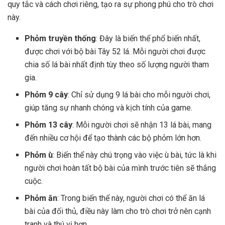
quy tắc và cách chơi riêng, tạo ra sự phong phú cho trò chơi
này.
Phỏm truyền thống
: Đây là biến thể phổ biến nhất,
được chơi với bộ bài Tây 52 lá. Mỗi người chơi được
chia số lá bài nhất định tùy theo số lượng người tham
gia.
Phỏm 9 cây
: Chỉ sử dụng 9 lá bài cho mỗi người chơi,
giúp tăng sự nhanh chóng và kịch tính của game.
Phỏm 13 cây
: Mỗi người chơi sẽ nhận 13 lá bài, mang
đến nhiều cơ hội để tạo thành các bộ phỏm lớn hơn.
Phỏm ù
: Biến thể này chú trọng vào việc ù bài, tức là khi
người chơi hoàn tất bộ bài của mình trước tiên sẽ thắng
cuộc.
Phỏm ăn
: Trong biến thể này, người chơi có thể ăn lá
bài của đối thủ, điều này làm cho trò chơi trở nên cạnh
tranh và thú vị hơn.