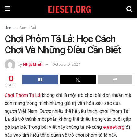
Home
Game Bài
Chơi Phỏm Tá Lả: Học Cách
Chơi Và Những Điều Cần Biết
by
Nhật Minh
October 9, 2024
0
SHARES
Chơi Phỏm Tá Lả
không chỉ là một trò chơi bài đơn thuần mà
còn mang trong mình những giá trị văn hóa sâu sắc của
người Việt Nam. Được nhiều thế hệ yêu thích, chơi Phỏm Tá
Lả đã trở thành một phần không thể thiếu trong các buổi gặp
gỡ bạn bè. Trong bài viết này chúng ta sẽ cùng
ejeset.org
đi
sâu vào tìm hiểu tổng quan về trò chơi phỏm tá lả này.