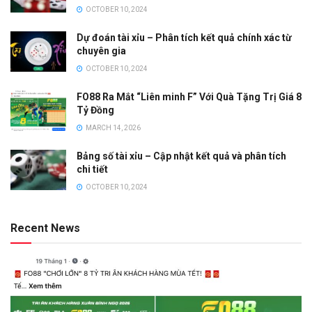
OCTOBER 10, 2024
Dự đoán tài xỉu – Phân tích kết quả chính xác từ
chuyên gia
OCTOBER 10, 2024
FO88 Ra Mắt “Liên minh F” Với Quà Tặng Trị Giá 8
Tỷ Đồng
MARCH 14, 2026
Bảng số tài xỉu – Cập nhật kết quả và phân tích
chi tiết
OCTOBER 10, 2024
Recent News