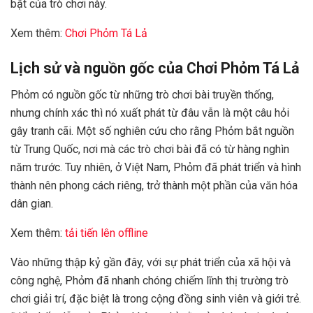
bật của trò chơi này.
Xem thêm:
Chơi Phỏm Tá Lả
Lịch sử và nguồn gốc của Chơi Phỏm Tá Lả
Phỏm có nguồn gốc từ những trò chơi bài truyền thống,
nhưng chính xác thì nó xuất phát từ đâu vẫn là một câu hỏi
gây tranh cãi. Một số nghiên cứu cho rằng Phỏm bắt nguồn
từ Trung Quốc, nơi mà các trò chơi bài đã có từ hàng nghìn
năm trước. Tuy nhiên, ở Việt Nam, Phỏm đã phát triển và hình
thành nên phong cách riêng, trở thành một phần của văn hóa
dân gian.
Xem thêm:
tải tiến lên offline
Vào những thập kỷ gần đây, với sự phát triển của xã hội và
công nghệ, Phỏm đã nhanh chóng chiếm lĩnh thị trường trò
chơi giải trí, đặc biệt là trong cộng đồng sinh viên và giới trẻ.