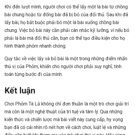
Khi đến lượt mình, người chơi có thể lấy một lá bài từ chồng
bài chung hoặc từ đống bài đã bị bỏ của đối thủ. Sau khi đã
lấy bài, họ bắt buộc phải bỏ một lá bài xuống chồng bài
chung. Việc bỏ bài này cần phải cân nhắc kỹ lưỡng, vì nếu bỏ
phải lá bài mà đối thủ cần, bạn có thể tạo điều kiện cho họ
hình thành phỏm nhanh chóng.
Quy tắc về việc lấy và bỏ bài là một trong những điểm nhấn
thú vị của Phỏm, khiến cho người chơi phải suy nghĩ, tính
toán từng bước đi của mình.
Kết luận
Chơi Phỏm Tá Lả không chỉ đơn thuần là một trò chơi giải trí
mà còn là một nghệ thuật của trí tuệ và tâm lý. Qua những
kiến thức và chiến lược mà bài viết này cung cấp, hy vọng
bạn đã có cái nhìn rõ nét hơn về cách chơi, luật lệ và những