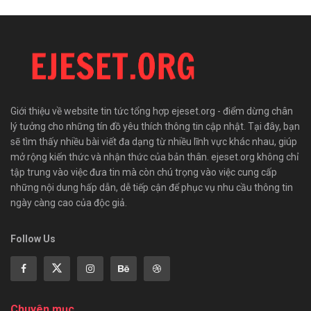
Giới thiệu về website tin tức tổng hợp ejeset.org - điểm dừng chân
lý tưởng cho những tín đồ yêu thích thông tin cập nhật. Tại đây, bạn
sẽ tìm thấy nhiều bài viết đa dạng từ nhiều lĩnh vực khác nhau, giúp
mở rộng kiến thức và nhận thức của bản thân. ejeset.org không chỉ
tập trung vào việc đưa tin mà còn chú trọng vào việc cung cấp
những nội dung hấp dẫn, dễ tiếp cận để phục vụ nhu cầu thông tin
ngày càng cao của độc giả.
Follow Us
Chuyên mục