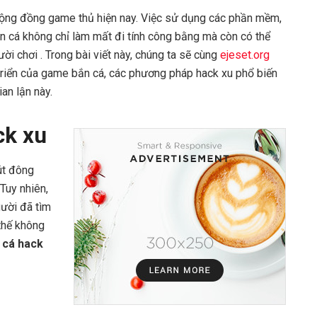
 cộng đồng game thủ hiện nay. Việc sử dụng các phần mềm,
bắn cá không chỉ làm mất đi tính công bằng mà còn có thể
ời chơi .
Trong bài viết này, chúng ta sẽ cùng
ejeset.org
t triển của game bắn cá, các phương pháp hack xu phổ biến
an lận này.
ck xu
hút đông
 Tuy nhiên,
gười đã tìm
thế không
 cá hack