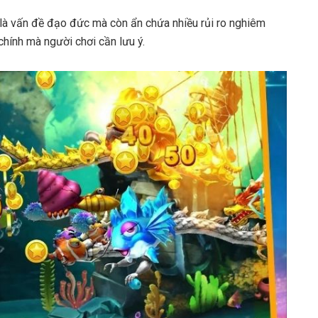
là vấn đề đạo đức mà còn ẩn chứa nhiều rủi ro nghiêm
 chính mà người chơi cần lưu ý.