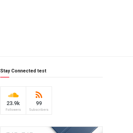
Stay Connected test
23.9k
99
Followers
Subscribers