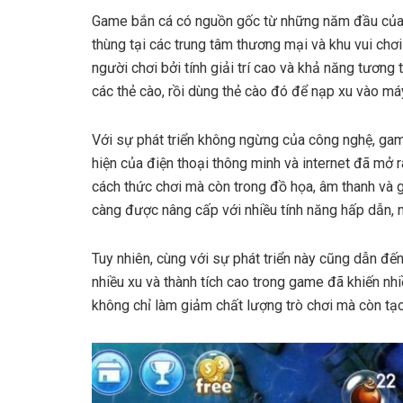
Game bắn cá có nguồn gốc từ những năm đầu của 
thùng tại các trung tâm thương mại và khu vui chơi
người chơi bởi tính giải trí cao và khả năng tương 
các thẻ cào, rồi dùng thẻ cào đó để nạp xu vào má
Với sự phát triển không ngừng của công nghệ, gam
hiện của điện thoại thông minh và internet đã mở
cách thức chơi mà còn trong đồ họa, âm thanh và 
càng được nâng cấp với nhiều tính năng hấp dẫn,
Tuy nhiên, cùng với sự phát triển này cũng dẫn đ
nhiều xu và thành tích cao trong game đã khiến nh
không chỉ làm giảm chất lượng trò chơi mà còn tạ