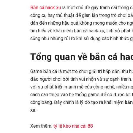
Bắn cá hack xu
là một chủ đề gây tranh cãi trong
công cụ hay thủ thuật để gian lận trong trò chơi 
dẫn đến những hậu quả không mong muốn cho ngư
tìm hiểu về khái niệm bắn cá hack xu, lịch sử phá
cũng như những rủi ro khi sử dụng các hình thức gi
Tổng quan về bắn cá ha
Game bắn cá là một trò chơi giải trí hấp dẫn, thu 
đảo người chơi bởi tính vui nhộn và sự cạnh tranh.
với sự phát triển mạnh mẽ của công nghệ, nhiều n
cách can thiệp vào hệ thống game để có được lợi 
công bằng. Đây chính là lý do tạo ra khái niệm
bắn
xu
.
Xem thêm:
tỷ lệ kèo nhà cái 88