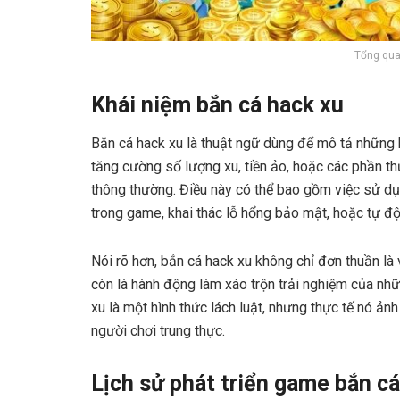
Tổng qua
Khái niệm bắn cá hack xu
Bắn cá hack xu là thuật ngữ dùng để mô tả những
tăng cường số lượng xu, tiền ảo, hoặc các phần t
thông thường. Điều này có thể bao gồm việc sử dụ
trong game, khai thác lỗ hổng bảo mật, hoặc tự độ
Nói rõ hơn, bắn cá hack xu không chỉ đơn thuần 
còn là hành động làm xáo trộn trải nghiệm của nhữ
xu là một hình thức lách luật, nhưng thực tế nó ả
người chơi trung thực.
Lịch sử phát triển game bắn cá