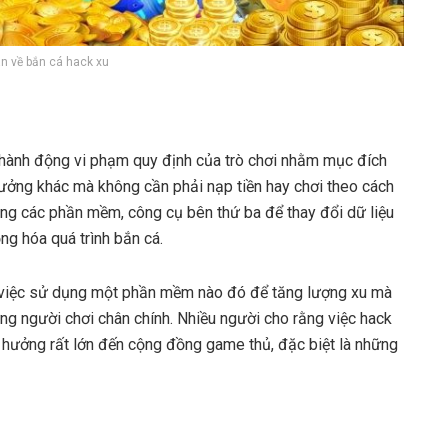
n về bắn cá hack xu
 hành động vi phạm quy định của trò chơi nhằm mục đích
hưởng khác mà không cần phải nạp tiền hay chơi theo cách
ng các phần mềm, công cụ bên thứ ba để thay đổi dữ liệu
ng hóa quá trình bắn cá.
là việc sử dụng một phần mềm nào đó để tăng lượng xu mà
ng người chơi chân chính. Nhiều người cho rằng việc hack
nh hưởng rất lớn đến cộng đồng game thủ, đặc biệt là những