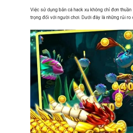
Việc sử dụng bắn cá hack xu không chỉ đơn thuần 
trọng đối với người chơi. Dưới đây là những rủi ro