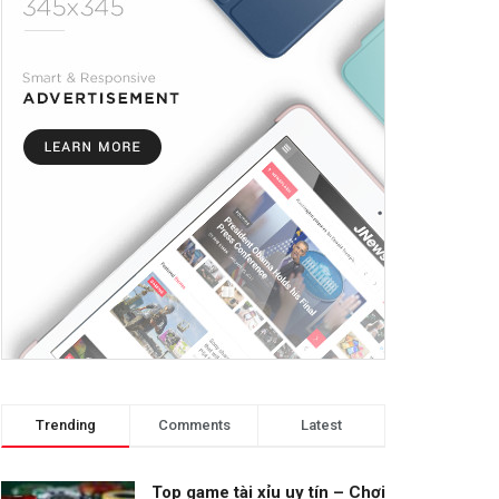
Trending
Comments
Latest
Top game tài xỉu uy tín – Chơi