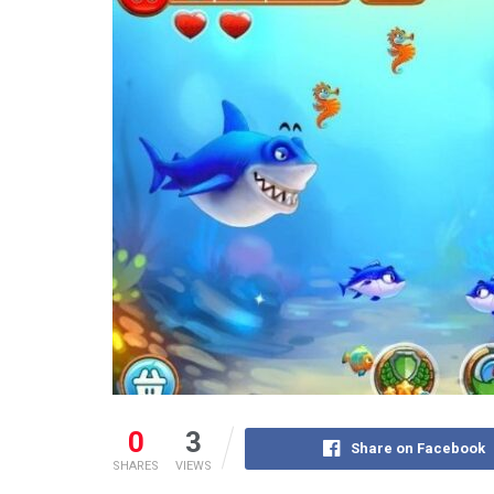
0
3
Share on Facebook
SHARES
VIEWS