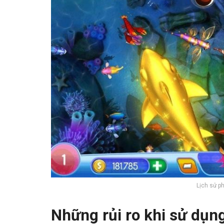
Lịch sử p
Những rủi ro khi sử dụn